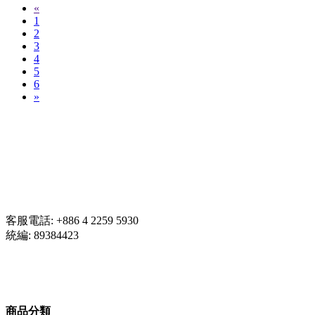
«
1
2
3
4
5
6
»
惠朋國際股份有限公司
40758 台灣 台中市西屯區府會園道179
號20樓
客服電話:
+886 4 2259 5930
統編:
89384423
商品分類