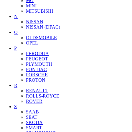
MG
MINI
MITSUBISHI
N
NISSAN
NISSAN (DFAC)
O
OLDSMOBILE
OPEL
P
PERODUA
PEUGEOT
PLYMOUTH
PONTIAC
PORSCHE
PROTON
R
RENAULT
ROLLS-ROYCE
ROVER
S
SAAB
SEAT
SKODA
SMART