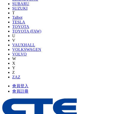
SUBARU
SUZUKI
T
Talbot
TESLA
TOYOTA
TOYOTA (FAW)
U
V
VAUXHALL
VOLKSWAGEN
VOLVO
W
X
Y
Z
ZAZ
會員登入
會員註冊