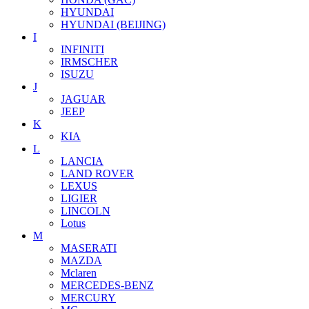
HYUNDAI
HYUNDAI (BEIJING)
I
INFINITI
IRMSCHER
ISUZU
J
JAGUAR
JEEP
K
KIA
L
LANCIA
LAND ROVER
LEXUS
LIGIER
LINCOLN
Lotus
M
MASERATI
MAZDA
Mclaren
MERCEDES-BENZ
MERCURY