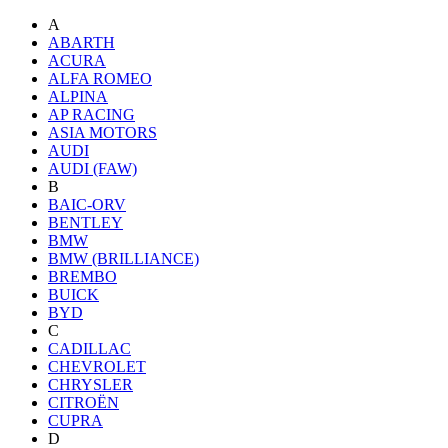
A
ABARTH
ACURA
ALFA ROMEO
ALPINA
AP RACING
ASIA MOTORS
AUDI
AUDI (FAW)
B
BAIC-ORV
BENTLEY
BMW
BMW (BRILLIANCE)
BREMBO
BUICK
BYD
C
CADILLAC
CHEVROLET
CHRYSLER
CITROËN
CUPRA
D