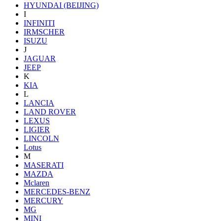
HYUNDAI (BEIJING)
I
INFINITI
IRMSCHER
ISUZU
J
JAGUAR
JEEP
K
KIA
L
LANCIA
LAND ROVER
LEXUS
LIGIER
LINCOLN
Lotus
M
MASERATI
MAZDA
Mclaren
MERCEDES-BENZ
MERCURY
MG
MINI