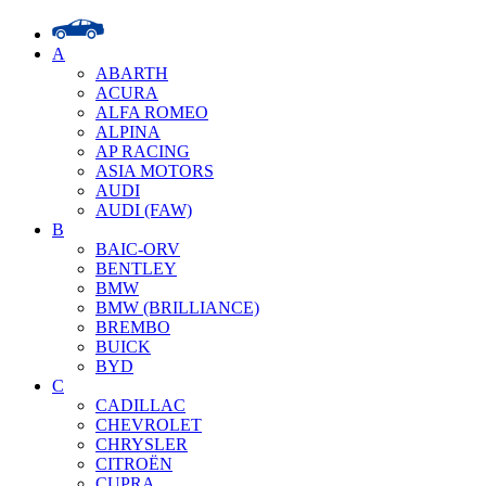
A
ABARTH
ACURA
ALFA ROMEO
ALPINA
AP RACING
ASIA MOTORS
AUDI
AUDI (FAW)
B
BAIC-ORV
BENTLEY
BMW
BMW (BRILLIANCE)
BREMBO
BUICK
BYD
C
CADILLAC
CHEVROLET
CHRYSLER
CITROËN
CUPRA