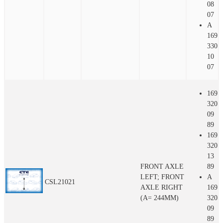
08
07
A
169
330
10
07
169
320
09
89
169
320
13
FRONT AXLE
89
LEFT; FRONT
A
CSL21021
AXLE RIGHT
169
(A= 244MM)
320
09
89