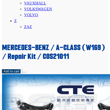
VAUXHALL
VOLKSWAGEN
VOLVO
Z
ZAZ
MERCEDES-BENZ / A-CLASS (W169)
/ Repair Kit / COS21011
pair 
Add to cart