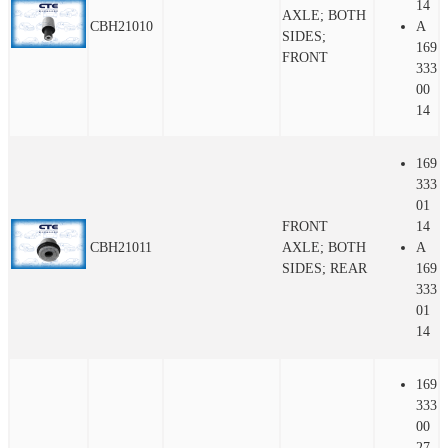
14
AXLE; BOTH
CBH21010
A
SIDES;
169
FRONT
333
00
14
169
333
01
FRONT
14
CBH21011
AXLE; BOTH
A
SIDES; REAR
169
333
01
14
169
333
00
27