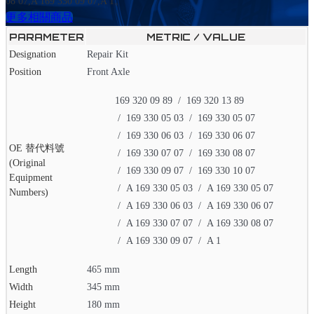
08 07,A 169 330 09 07,A 1。
更多相關商品
PARAMETER
METRIC / VALUE
Designation
Repair Kit
Position
Front Axle
169 320 09 89
169 320 13 89
169 330 05 03
169 330 05 07
169 330 06 03
169 330 06 07
OE 替代料號
169 330 07 07
169 330 08 07
(Original
169 330 09 07
169 330 10 07
Equipment
A 169 330 05 03
A 169 330 05 07
Numbers)
A 169 330 06 03
A 169 330 06 07
A 169 330 07 07
A 169 330 08 07
A 169 330 09 07
A 1
Length
465 mm
Width
345 mm
Height
180 mm