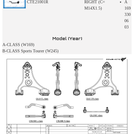
CTE21001R
RIGHT (C=
A
M14X1.5)
169
330
06
03
Model (Year)
A-CLASS (W169)
B-CLASS Sports Tourer (W245)