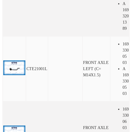
A
169
320
13
89
169
330
05
FRONT AXLE
03
CTE21001L
LEFT (C=
A
M14X1.5)
169
330
05
03
169
330
06
FRONT AXLE
03