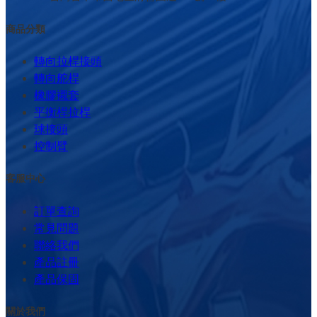
商品分類
轉向拉桿接頭
轉向舵桿
橡膠襯套
平衡桿拉桿
球接頭
控制臂
客服中心
訂單查詢
常見問題
聯絡我們
產品註冊
產品保固
關於我們