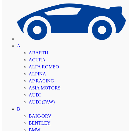
A
ABARTH
ACURA
ALFA ROMEO
ALPINA
AP RACING
ASIA MOTORS
AUDI
AUDI (FAW)
B
BAIC-ORV
BENTLEY
BMW