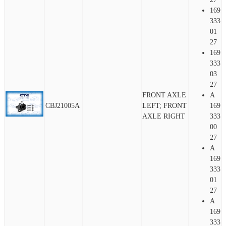
169
333
01
27
169
333
03
27
FRONT AXLE
A
CBJ21005A
LEFT; FRONT
169
AXLE RIGHT
333
00
27
A
169
333
01
27
A
169
333