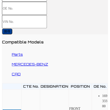
搜尋
Compatible Models
Parts
MERCEDES-BENZ
CAD
CTE No.
DESIGNATION
POSITION
OE No.
169
333
00
FRONT