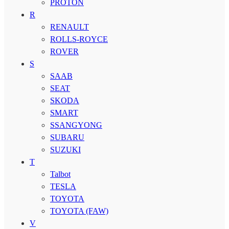
PROTON
R
RENAULT
ROLLS-ROYCE
ROVER
S
SAAB
SEAT
SKODA
SMART
SSANGYONG
SUBARU
SUZUKI
T
Talbot
TESLA
TOYOTA
TOYOTA (FAW)
V