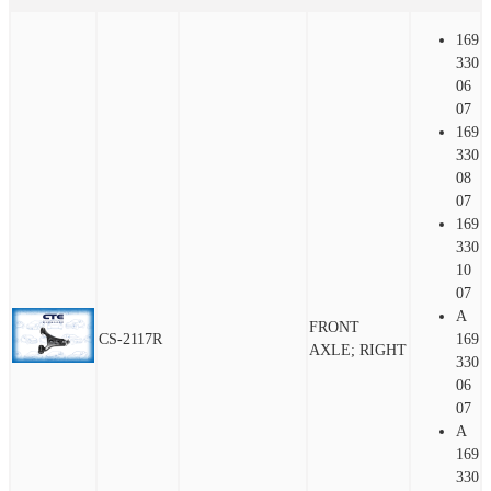
169
330
06
07
169
330
08
07
169
330
10
07
A
FRONT
CS-2117R
169
AXLE; RIGHT
330
06
07
A
169
330